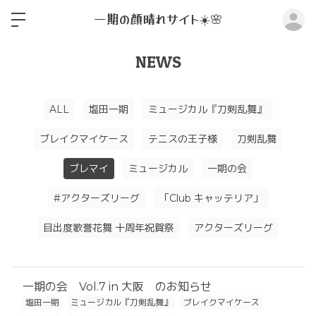
ロ
一期の顔晴れサイト☀️🌸
NEWS
ALL
塩田一期
ミュージカル『刀剣乱舞』
ブレイクマイケース
テニスの王子様
刀剣乱舞
ブレマイ
ミュージカル
一期の会
#アクターズリーグ
「Club キャッテリア」
目出度歌誉花舞 十周年祝賀祭
アクターズリーグ
一期の会 Vol.7 in 大阪 のお知らせ
塩田一期
ミュージカル『刀剣乱舞』
ブレイクマイケース