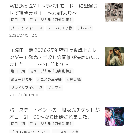
WBBvol.27「トラベルモード」に出演さ
せて頂きます！ ～staffより～
塩田一期
ミュージカル『刀剣乱舞』
ブレイクマイケース
テニスの王子様
ブレマイ
2026/04/01 12:01
『塩田一期 2026-27年壁掛け＆卓上カレ
ンダー』発売・手渡し会開催が決定いたし
ました！ ～Staffより～
塩田一期
ミュージカル『刀剣乱舞』
ミュージカル
テニスの王子様
刀剣乱舞
ブレイクマイケース
ブレマイ
2026/01/16 17:00
バースデーイベントの一般販売チケットが
本日 21：00～から開始されました。
塩田一期
ミュージカル『刀剣乱舞』
「Club キャッテリア」
テニスの王子様